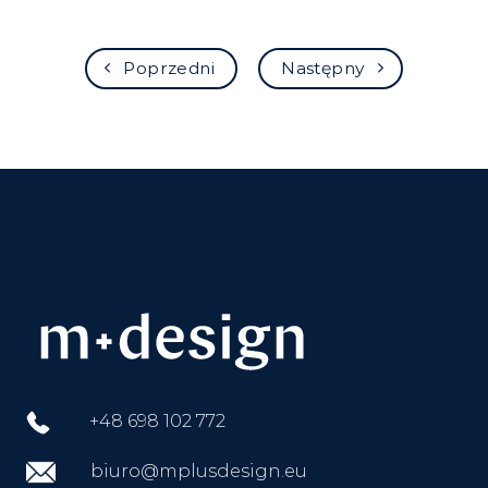
Poprzedni
Następny
+48 698 102 772
biuro@mplusdesign.eu