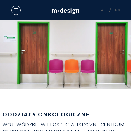
Skip
to
PL
/
EN
content
ODDZIAŁY ONKOLOGICZNE
WOJEWÓDZKIE WIELOSPECJALISTYCZNE CENTRUM