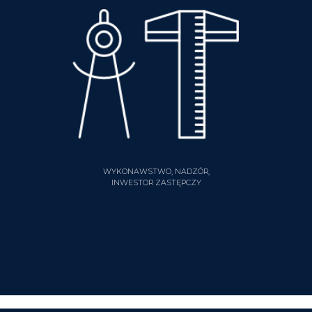
WYKONAWSTWO, NADZÓR,
INWESTOR ZASTĘPCZY