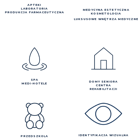
APTEKI
LABORATORIA
MEDYCYNA ESTETYCZNA
PRODUKCJA FARMACEUTYCZNA
KOSMETOLOGIA
LUKSUSOWE WNĘTRZA MEDYCZN
SPA
DOMY SENIORA
MEDI-HOTELE
CENTRA
REHABILITACJI
IDENTYFIKACJA WIZUALNA
PRZEDSZKOLA