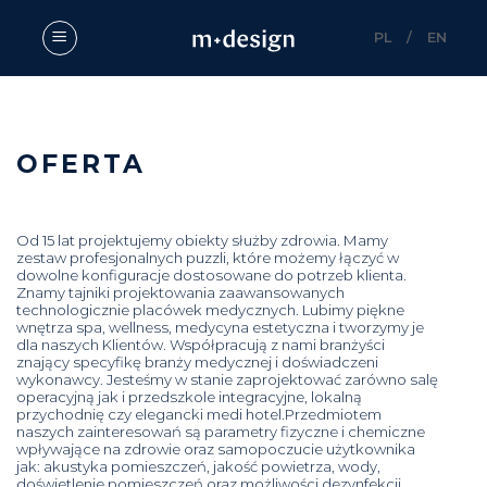
Skip
to
PL
/
EN
content
OFERTA
Od 15 lat projektujemy obiekty służby zdrowia. Mamy
zestaw profesjonalnych puzzli, które możemy łączyć w
dowolne konfiguracje dostosowane do potrzeb klienta.
Znamy tajniki projektowania zaawansowanych
technologicznie placówek medycznych. Lubimy piękne
wnętrza spa, wellness, medycyna estetyczna i tworzymy je
dla naszych Klientów. Współpracują z nami branżyści
znający specyfikę branży medycznej i doświadczeni
wykonawcy. Jesteśmy w stanie zaprojektować zarówno salę
operacyjną jak i przedszkole integracyjne, lokalną
przychodnię czy elegancki medi hotel.Przedmiotem
naszych zainteresowań są parametry fizyczne i chemiczne
wpływające na zdrowie oraz samopoczucie użytkownika
jak: akustyka pomieszczeń, jakość powietrza, wody,
doświetlenie pomieszczeń oraz możliwości dezynfekcji