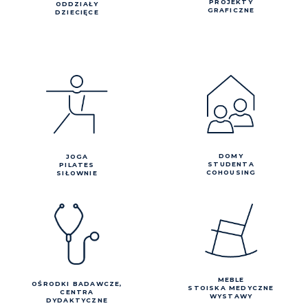
PROJEKTY
ODDZIAŁY
GRAFICZNE
DZIECIĘCE
DOMY
JOGA
STUDENTA
PILATES
COHOUSING
SIŁOWNIE
MEBLE
OŚRODKI BADAWCZE,
STOISKA MEDYCZNE
CENTRA
WYSTAWY
DYDAKTYCZNE