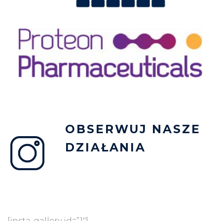
OBSERWUJ NASZE
DZIAŁANIA
[insta-gallery id=”1″]