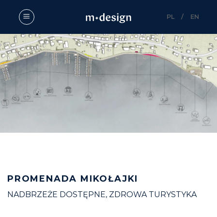
Skip
to
PL
/
EN
content
PROMENADA MIKOŁAJKI
NADBRZEŻE DOSTĘPNE, ZDROWA TURYSTYKA