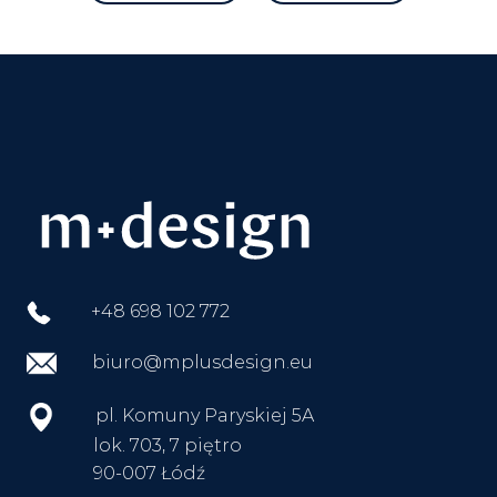
+48 698 102 772
biuro@mplusdesign.eu
pl. Komuny Paryskiej 5A
lok. 703, 7 piętro
90-007 Łódź