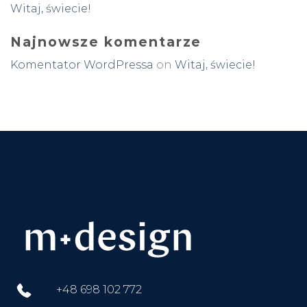
Witaj, świecie!
Najnowsze komentarze
Komentator WordPressa
on
Witaj, świecie!
+48 698 102 772