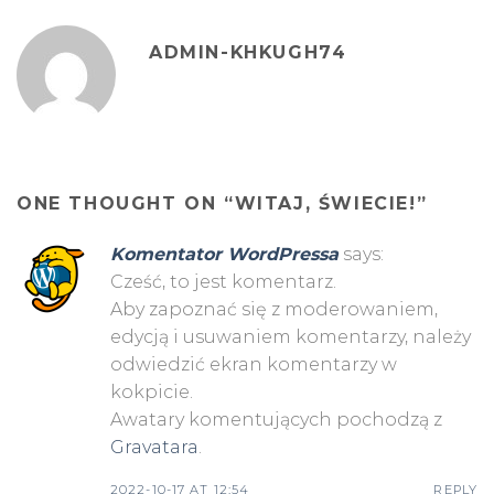
ADMIN-KHKUGH74
ONE THOUGHT ON “
WITAJ, ŚWIECIE!
”
Komentator WordPressa
says:
Cześć, to jest komentarz.
Aby zapoznać się z moderowaniem,
edycją i usuwaniem komentarzy, należy
odwiedzić ekran komentarzy w
kokpicie.
Awatary komentujących pochodzą z
Gravatara
.
2022-10-17 AT 12:54
REPLY